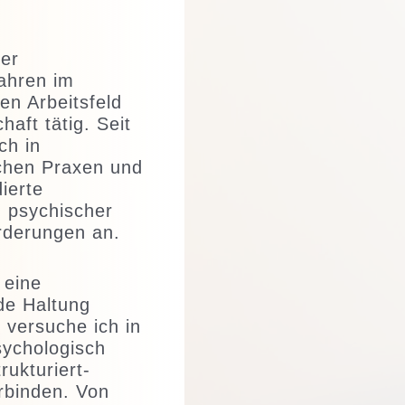
her
Jahren im
en Arbeitsfeld
aft tätig. Seit
ch in
chen Praxen und
ierte
g psychischer
rderungen an.
 eine
de Haltung
 versuche ich in
sychologisch
rukturiert-
erbinden. Von