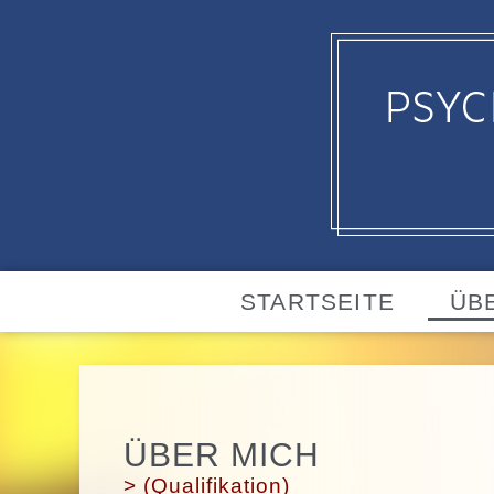
Zum
Inhalt
springen
STARTSEITE
ÜB
ÜBER MICH
>
(Qualifikation)